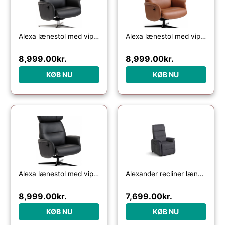
Alexa lænestol med vippefunktion i semi-anilin læder H106 cm – Børstet alugrå/Sort
Alexa lænestol med vippefunktion i semi-anilin læder H106 cm – Sort/Cognac
8,999.00
kr.
8,999.00
kr.
KØB NU
KØB NU
Alexa lænestol med vippefunktion i semi-anilin læder H106 cm – Sort/Sort
Alexander recliner lænestol, 2 motors – antracitgrå polyester stof og hjul
8,999.00
kr.
7,699.00
kr.
KØB NU
KØB NU