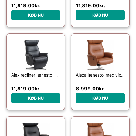
11,819.00
kr.
11,819.00
kr.
KØB NU
KØB NU
Alex recliner lænestol 2 motors – sort semi aniline læder og sort aluminium
Alexa lænestol med vippefunktion i semi-anilin læder H106 cm – Børstet alugrå/Cognac
11,819.00
kr.
8,999.00
kr.
KØB NU
KØB NU