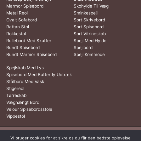
Marmor Spisebord
Skohylde Til Væg
Metal Reol
Sminkespejl
Ovalt Sofabord
Sort Skrivebord
Rattan Stol
Sort Spisebord
Rokkestol
Sort Vitrineskab
Rullebord Med Skuffer
Spejl Med Hylde
Rundt Spisebord
Spejlbord
Rundt Marmor Spisebord
Spejl Kommode
Spejlskab Med Lys
Spisebord Med Butterfly Udtræk
Stålbord Med Vask
Stigereol
Tørreskab
Væghængt Bord
Velour Spisebordsstole
Vippestol
Dette medie ejes og drives af Tropic Traffic LLC-FZ | The Meydan
Vi bruger cookies for at sikre os du får den bedste oplevelse