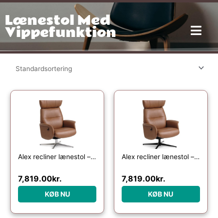
Gå
Lænestol Med
til
indholdet
Vippefunktion
Alex recliner lænestol – cognac semi aniline læder og børstet aluminium
Alex recliner lænestol – cognac semi aniline læder og sort aluminium
7,819.00
kr.
7,819.00
kr.
KØB NU
KØB NU