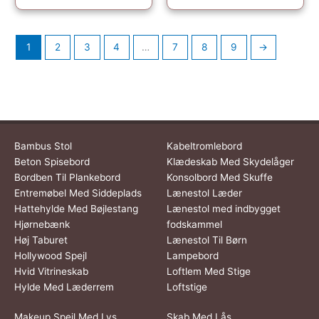
1
2
3
4
…
7
8
9
→
Bambus Stol
Kabeltromlebord
Beton Spisebord
Klædeskab Med Skydelåger
Bordben Til Plankebord
Konsolbord Med Skuffe
Entremøbel Med Siddeplads
Lænestol Læder
Hattehylde Med Bøjlestang
Lænestol med indbygget
Hjørnebænk
fodskammel
Høj Taburet
Lænestol Til Børn
Hollywood Spejl
Lampebord
Hvid Vitrineskab
Loftlem Med Stige
Hylde Med Læderrem
Loftstige
Makeup Spejl Med Lys
Skab Med Lås