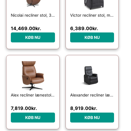
Nicolai recliner stol, 3 motorer, armlæn, vippefunktion, fodskammel – cognac semianilin læder, metal
Victor recliner stol, m. 1 motor, sædeløft, vippefunktion, skammel, armlæn, hjul – antracitgrå stof
14,469.00
kr.
6,389.00
kr.
KØB NU
KØB NU
Alex recliner lænestol – cognac semi aniline læder og sort aluminium
Alexander recliner lænestol, 2 motors – sort kunstlæder og hjul
7,819.00
kr.
8,919.00
kr.
KØB NU
KØB NU