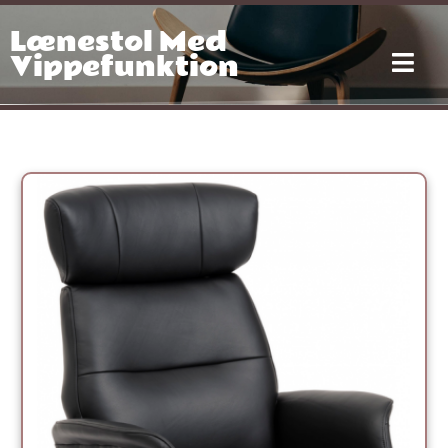
Gå
Lænestol Med
til
indholdet
Vippefunktion