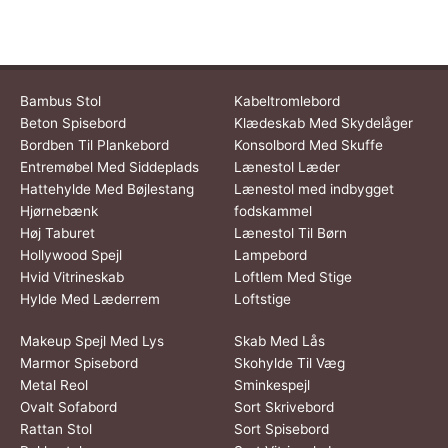
Bambus Stol
Kabeltromlebord
Beton Spisebord
Klædeskab Med Skydelåger
Bordben Til Plankebord
Konsolbord Med Skuffe
Entremøbel Med Siddeplads
Lænestol Læder
Hattehylde Med Bøjlestang
Lænestol med indbygget
Hjørnebænk
fodskammel
Høj Taburet
Lænestol Til Børn
Hollywood Spejl
Lampebord
Hvid Vitrineskab
Loftlem Med Stige
Hylde Med Læderrem
Loftstige
Makeup Spejl Med Lys
Skab Med Lås
Marmor Spisebord
Skohylde Til Væg
Metal Reol
Sminkespejl
Ovalt Sofabord
Sort Skrivebord
Rattan Stol
Sort Spisebord