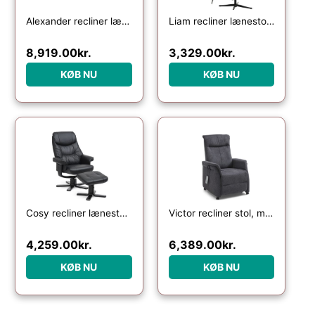
Alexander recliner lænestol, 2 motors – sort kunstlæder og hjul
Liam recliner lænestol, inkl. fodskammel – vinter mosgrøn polyester stof og sort aluminium
8,919.00
kr.
3,329.00
kr.
KØB NU
KØB NU
Cosy recliner lænestol, inkl. fodskammel – sort læder, kunstlæder og sort træ
Victor recliner stol, m. 1 motor, sædeløft, vippefunktion, skammel, armlæn, hjul – antracitgrå stof
4,259.00
kr.
6,389.00
kr.
KØB NU
KØB NU