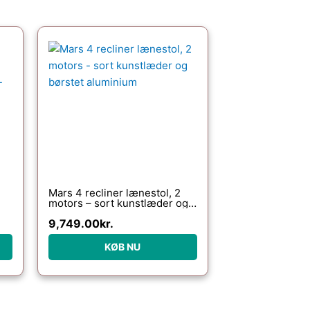
Mars 4 recliner lænestol, 2
motors – sort kunstlæder og
–
børstet aluminium
9,749.00
kr.
KØB NU