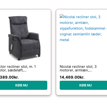
ctor recliner stol, m. 1
Nicolai recliner stol, 3
tor, sædeløft,
motorer, armlæn,
ppefunktion, skammel,
vippefunktion, fodskammel 
,389.00
kr.
14,469.00
kr.
mlæn, hjul – antracitgrå stof
cognac semianilin læder,
metal
KØB NU
KØB NU