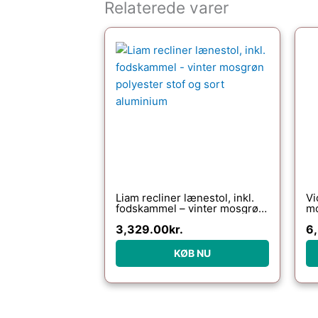
Relaterede varer
Liam recliner lænestol, inkl.
Vi
fodskammel – vinter mosgrøn
mo
polyester stof og sort
vi
3,329.00
kr.
6
aluminium
ar
KØB NU