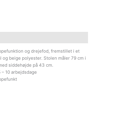
e information
efunktion og drejefod, fremstillet i et
ål og beige polyester. Stolen måler 79 cm i
med siddehøjde på 43 cm.
5 – 10 arbejdsdage
ppefunkt