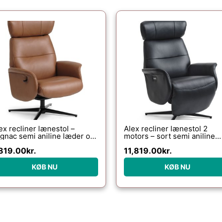
ex recliner lænestol –
Alex recliner lænestol 2
gnac semi aniline læder og
motors – sort semi aniline
rt aluminium
læder og sort aluminium
819.00
kr.
11,819.00
kr.
KØB NU
KØB NU