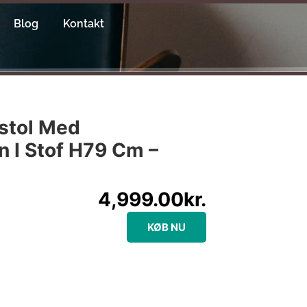
Blog
Kontakt
stol Med
n I Stof H79 Cm –
4,999.00
kr.
KØB NU