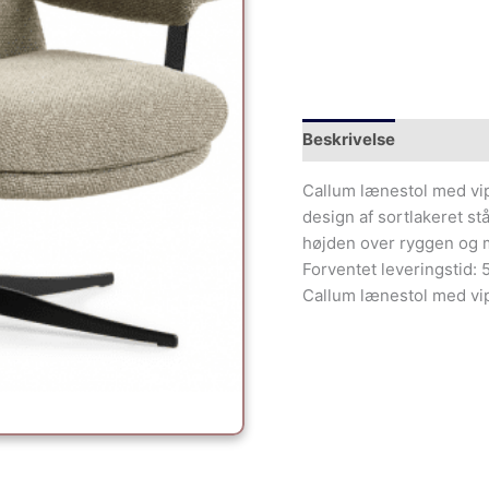
Beskrivelse
Yderliger
Callum lænestol med vipp
design af sortlakeret st
højden over ryggen og 
Forventet leveringstid: 
Callum lænestol med vi