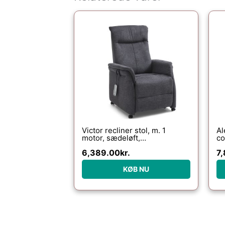
Victor recliner stol, m. 1
Al
motor, sædeløft,
co
vippefunktion, skammel,
so
6,389.00
kr.
7,
armlæn, hjul – antracitgrå stof
KØB NU