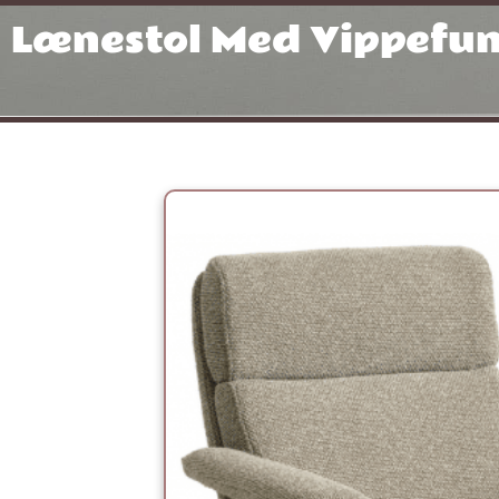
Gå
Lænestol Med Vippefun
til
indholdet