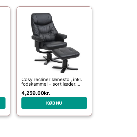
Cosy recliner lænestol, inkl.
fodskammel – sort læder,
kunstlæder og sort træ
4,259.00
kr.
KØB NU