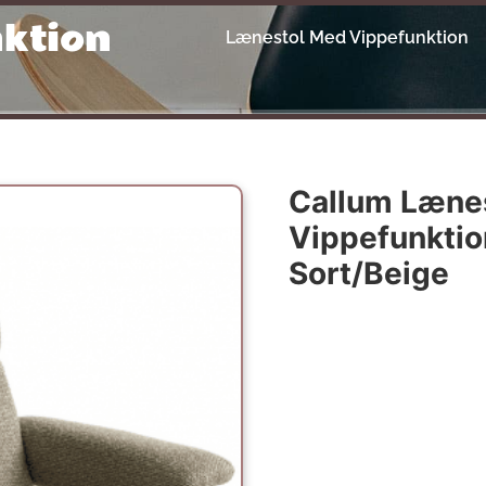
ktion
Lænestol Med Vippefunktion
Callum Læne
Vippefunktio
Sort/Beige