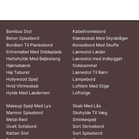
Bambus Stol
Kabeltromlebord
Beton Spisebord
Klædeskab Med Skydelåger
Bordben Til Plankebord
Konsolbord Med Skuffe
Entremøbel Med Siddeplads
Lænestol Læder
Hattehylde Med Bøjlestang
Lænestol med indbygget
Hjørnebænk
fodskammel
Høj Taburet
Lænestol Til Børn
Hollywood Spejl
Lampebord
Hvid Vitrineskab
Loftlem Med Stige
Hylde Med Læderrem
Loftstige
Makeup Spejl Med Lys
Skab Med Lås
Marmor Spisebord
Skohylde Til Væg
Metal Reol
Sminkespejl
Ovalt Sofabord
Sort Skrivebord
Rattan Stol
Sort Spisebord