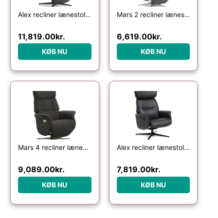
Alex recliner lænestol 2 motors – sort semi aniline læder og sort aluminium
Mars 2 recliner lænestol, manuel – antracitgrå stof og børstet aluminium
11,819.00
kr.
6,619.00
kr.
KØB NU
KØB NU
Mars 4 recliner lænestol, 2 motors – antracitgrå stof og børstet aluminium
Alex recliner lænestol – sort semi aniline læder og sort aluminium
9,089.00
kr.
7,819.00
kr.
KØB NU
KØB NU