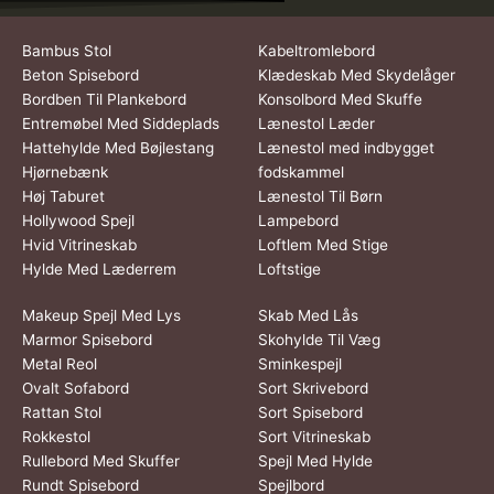
Bambus Stol
Kabeltromlebord
Beton Spisebord
Klædeskab Med Skydelåger
Bordben Til Plankebord
Konsolbord Med Skuffe
Entremøbel Med Siddeplads
Lænestol Læder
Hattehylde Med Bøjlestang
Lænestol med indbygget
Hjørnebænk
fodskammel
Høj Taburet
Lænestol Til Børn
Hollywood Spejl
Lampebord
Hvid Vitrineskab
Loftlem Med Stige
Hylde Med Læderrem
Loftstige
Makeup Spejl Med Lys
Skab Med Lås
Marmor Spisebord
Skohylde Til Væg
Metal Reol
Sminkespejl
Ovalt Sofabord
Sort Skrivebord
Rattan Stol
Sort Spisebord
Rokkestol
Sort Vitrineskab
Rullebord Med Skuffer
Spejl Med Hylde
Rundt Spisebord
Spejlbord