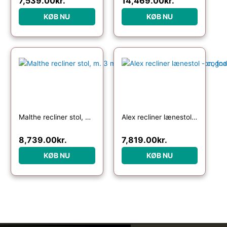
7,539.00
kr.
14,469.00
kr.
KØB NU
KØB NU
Malthe recliner stol, m. 3 motorer, armlæn, vippefunktion, fodskammel – mushroom stof og sort metal
Alex recliner lænestol – cognac semi aniline læder og børstet aluminium
8,739.00
kr.
7,819.00
kr.
KØB NU
KØB NU