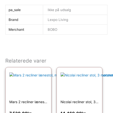
pa_sale
Ikke på udsalg
Brand
Lexpo Living
Merchant
BOBO
Relaterede varer
Mars 2 recliner lænestol, manuel – sort kunstlæder og børstet aluminium
Nicolai recliner stol, 3 motorer, armlæn, vippefunktion, fodskammel – cognac semianilin læder, metal