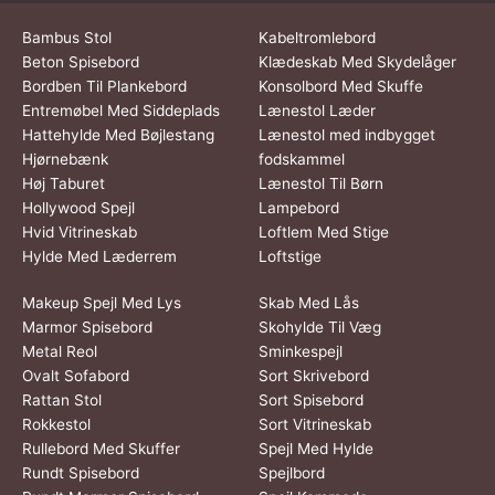
Bambus Stol
Kabeltromlebord
Beton Spisebord
Klædeskab Med Skydelåger
Bordben Til Plankebord
Konsolbord Med Skuffe
Entremøbel Med Siddeplads
Lænestol Læder
Hattehylde Med Bøjlestang
Lænestol med indbygget
Hjørnebænk
fodskammel
Høj Taburet
Lænestol Til Børn
Hollywood Spejl
Lampebord
Hvid Vitrineskab
Loftlem Med Stige
Hylde Med Læderrem
Loftstige
Makeup Spejl Med Lys
Skab Med Lås
Marmor Spisebord
Skohylde Til Væg
Metal Reol
Sminkespejl
Ovalt Sofabord
Sort Skrivebord
Rattan Stol
Sort Spisebord
Rokkestol
Sort Vitrineskab
Rullebord Med Skuffer
Spejl Med Hylde
Rundt Spisebord
Spejlbord