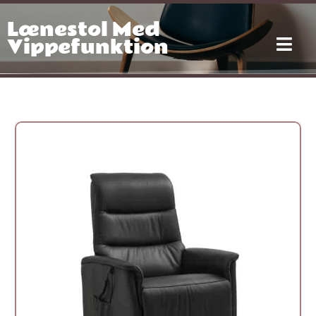
Gå
Lænestol Med
til
indholdet
Vippefunktion