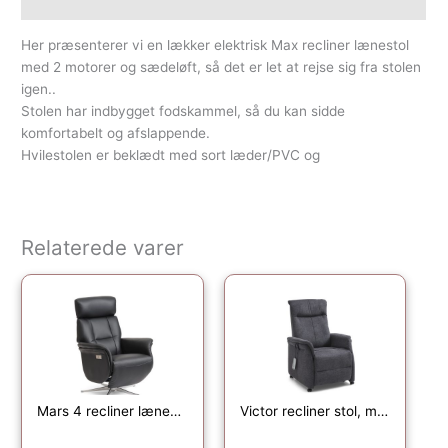
Yderligere information
Her præsenterer vi en lækker elektrisk Max recliner lænestol
med 2 motorer og sædeløft, så det er let at rejse sig fra stolen
igen..
Stolen har indbygget fodskammel, så du kan sidde
komfortabelt og afslappende.
Hvilestolen er beklædt med sort læder/PVC og
Relaterede varer
Mars 4 recliner lænestol, 2 motors – sort kunstlæder og børstet aluminium
Victor recliner stol, m. 1 motor, sædeløft, vippefunktion, skammel, armlæn, hjul – antracitgrå stof