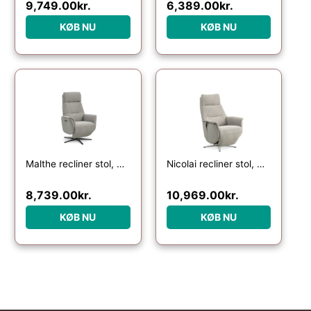
9,749.00
kr.
6,389.00
kr.
KØB NU
KØB NU
Malthe recliner stol, m. 3 motorer, armlæn, vippefunktion, fodskammel – mushroom stof og sort metal
Nicolai recliner stol, m. 3 motorer, armlæn, vippefunktion, fodskammel – mushroom stof og sølv metal
8,739.00
kr.
10,969.00
kr.
KØB NU
KØB NU