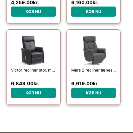
4,259.00
kr.
6,160.00
kr.
KØB NU
KØB NU
Victor recliner stol, m. 1 motor, sædeløft, vippefunktion, skammel, armlæn, hjul – sort læder/PVC
Mars 2 recliner lænestol, manuel – antracitgrå stof og børstet aluminium
6,849.00
kr.
6,619.00
kr.
KØB NU
KØB NU