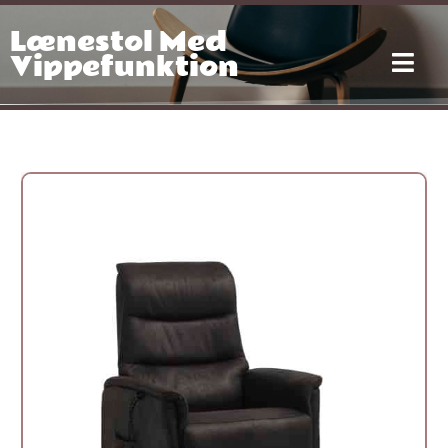
Gå
Lænestol Med
til
indholdet
Vippefunktion