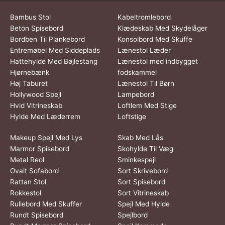
Bambus Stol
Kabeltromlebord
Beton Spisebord
Klædeskab Med Skydelåger
Bordben Til Plankebord
Konsolbord Med Skuffe
Entremøbel Med Siddeplads
Lænestol Læder
Hattehylde Med Bøjlestang
Lænestol med indbygget
Hjørnebænk
fodskammel
Høj Taburet
Lænestol Til Børn
Hollywood Spejl
Lampebord
Hvid Vitrineskab
Loftlem Med Stige
Hylde Med Læderrem
Loftstige
Makeup Spejl Med Lys
Skab Med Lås
Marmor Spisebord
Skohylde Til Væg
Metal Reol
Sminkespejl
Ovalt Sofabord
Sort Skrivebord
Rattan Stol
Sort Spisebord
Rokkestol
Sort Vitrineskab
Rullebord Med Skuffer
Spejl Med Hylde
Rundt Spisebord
Spejlbord