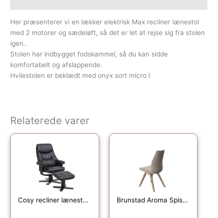
Yderligere information
Her præsenterer vi en lækker elektrisk Max recliner lænestol
med 2 motorer og sædeløft, så det er let at rejse sig fra stolen
igen..
Stolen har indbygget fodskammel, så du kan sidde
komfortabelt og afslappende.
Hvilestolen er beklædt med onyx sort micro l
Relaterede varer
Cosy recliner lænestol, inkl. fodskammel – sort læder, kunstlæder og sort træ
Brunstad Aroma Spisestol – Stof Guard – Hvidpigmenteret