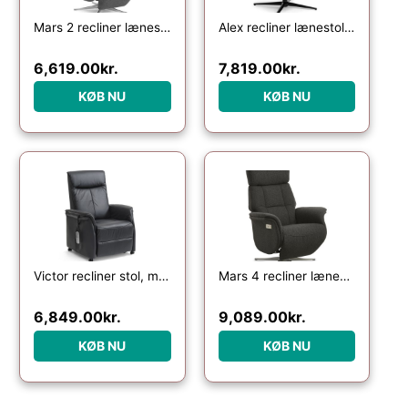
Mars 2 recliner lænestol, manuel – antracitgrå stof og børstet aluminium
Alex recliner lænestol – cognac semi aniline læder og sort aluminium
6,619.00
kr.
7,819.00
kr.
KØB NU
KØB NU
Victor recliner stol, m. 1 motor, sædeløft, vippefunktion, skammel, armlæn, hjul – sort læder/PVC
Mars 4 recliner lænestol, 2 motors – antracitgrå stof og børstet aluminium
6,849.00
kr.
9,089.00
kr.
KØB NU
KØB NU