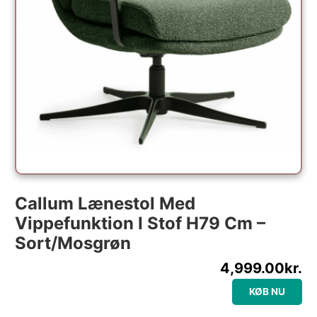
Callum Lænestol Med
Vippefunktion I Stof H79 Cm –
Sort/Mosgrøn
4,999.00
kr.
KØB NU