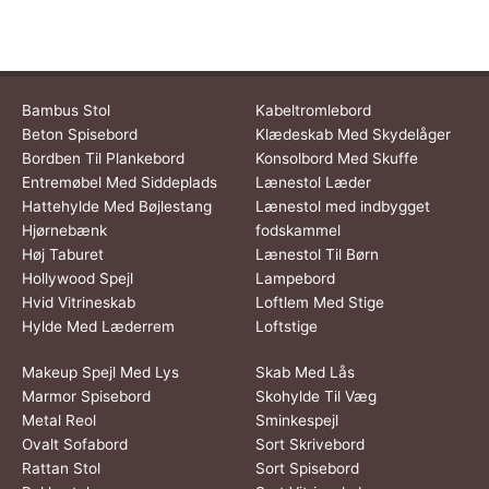
Bambus Stol
Kabeltromlebord
Beton Spisebord
Klædeskab Med Skydelåger
Bordben Til Plankebord
Konsolbord Med Skuffe
Entremøbel Med Siddeplads
Lænestol Læder
Hattehylde Med Bøjlestang
Lænestol med indbygget
Hjørnebænk
fodskammel
Høj Taburet
Lænestol Til Børn
Hollywood Spejl
Lampebord
Hvid Vitrineskab
Loftlem Med Stige
Hylde Med Læderrem
Loftstige
Makeup Spejl Med Lys
Skab Med Lås
Marmor Spisebord
Skohylde Til Væg
Metal Reol
Sminkespejl
Ovalt Sofabord
Sort Skrivebord
Rattan Stol
Sort Spisebord