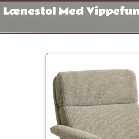
Gå
Lænestol Med Vippefun
til
indholdet