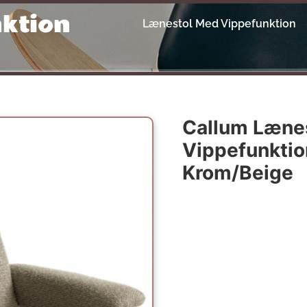
ktion
Lænestol Med Vippefunktion
Callum Læne
Vippefunktio
Krom/Beige