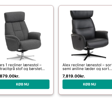
rs 1 recliner lænestol –
Alex recliner lænestol – sor
tracitgrå stof og børstet
semi aniline læder og sort
uminium
aluminium
,879.00
kr.
7,819.00
kr.
KØB NU
KØB NU