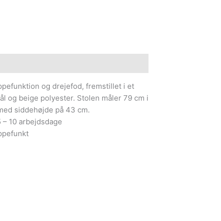
e information
efunktion og drejefod, fremstillet i et
ål og beige polyester. Stolen måler 79 cm i
med siddehøjde på 43 cm.
5 – 10 arbejdsdage
ppefunkt