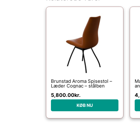
Brunstad Aroma Spisestol –
Ma
Læder Cognac – stålben
an
al
5,800.00
kr.
4
KØB NU