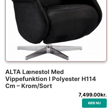
ALTA Lænestol Med
Vippefunktion I Polyester H114
Cm – Krom/Sort
7,499.00
kr.
KØB NU