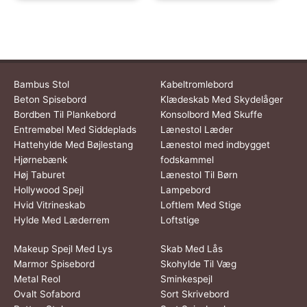
Bambus Stol
Kabeltromlebord
Beton Spisebord
Klædeskab Med Skydelåger
Bordben Til Plankebord
Konsolbord Med Skuffe
Entremøbel Med Siddeplads
Lænestol Læder
Hattehylde Med Bøjlestang
Lænestol med indbygget
Hjørnebænk
fodskammel
Høj Taburet
Lænestol Til Børn
Hollywood Spejl
Lampebord
Hvid Vitrineskab
Loftlem Med Stige
Hylde Med Læderrem
Loftstige
Makeup Spejl Med Lys
Skab Med Lås
Marmor Spisebord
Skohylde Til Væg
Metal Reol
Sminkespejl
Ovalt Sofabord
Sort Skrivebord