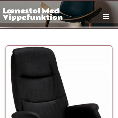
Gå
Lænestol Med
til
indholdet
Vippefunktion