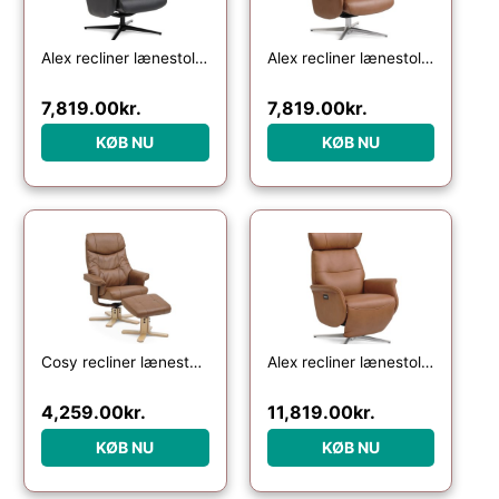
Alex recliner lænestol – sort semi aniline læder og sort aluminium
Alex recliner lænestol – cognac semi aniline læder og børstet aluminium
7,819.00
kr.
7,819.00
kr.
KØB NU
KØB NU
Cosy recliner lænestol, inkl. fodskammel – cognac kunstlæder og natur træ
Alex recliner lænestol 2 motors – cognac semi aniline læder og børstet aluminium
4,259.00
kr.
11,819.00
kr.
KØB NU
KØB NU