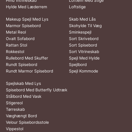
Hvid Vitrineskab
Loftlem Med Stige
Hylde Med Læderrem
Loftstige
Makeup Spejl Med Lys
Skab Med Lås
Marmor Spisebord
Skohylde Til Væg
Metal Reol
Sminkespejl
Ovalt Sofabord
Sort Skrivebord
Rattan Stol
Sort Spisebord
Rokkestol
Sort Vitrineskab
Rullebord Med Skuffer
Spejl Med Hylde
Rundt Spisebord
Spejlbord
Rundt Marmor Spisebord
Spejl Kommode
Spejlskab Med Lys
Spisebord Med Butterfly Udtræk
Stålbord Med Vask
Stigereol
Tørreskab
Væghængt Bord
Velour Spisebordsstole
Vippestol