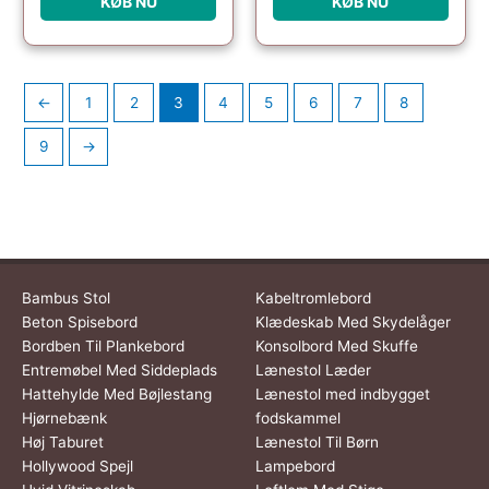
KØB NU
KØB NU
←
1
2
3
4
5
6
7
8
9
→
Bambus Stol
Kabeltromlebord
Beton Spisebord
Klædeskab Med Skydelåger
Bordben Til Plankebord
Konsolbord Med Skuffe
Entremøbel Med Siddeplads
Lænestol Læder
Hattehylde Med Bøjlestang
Lænestol med indbygget
Hjørnebænk
fodskammel
Høj Taburet
Lænestol Til Børn
Hollywood Spejl
Lampebord